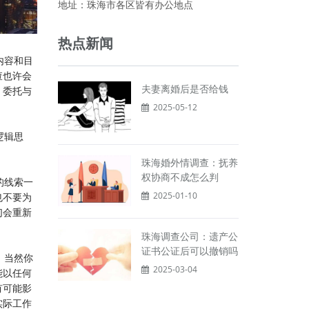
地址：珠海市各区皆有办公地点
热点新闻
内容和目
查也许会
夫妻离婚后是否给钱
。委托与
2025-05-12
逻辑思
珠海婚外情调查：抚养
权协商不成怎么判
的线索一
2025-01-10
也不要为
们会重新
珠海调查公司：遗产公
证书公证后可以撤销吗
，当然你
2025-03-04
能以任何
有可能影
实际工作