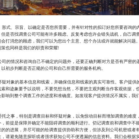
形式、宗旨、以确定是否您所需要，并有针对性的拟订好您所要咨询的
，但是否找调查公司可能有许多顾虑。反复考虑也许会错失战机，自己调
能会打消您的顾虑，我们可以为您出个主意、想个办法或许就能解决问题
策也同样是我们的职责和荣耀!
司的情况和咨询自己不确定的问题外，还要正确判断对方是否有严密的
，以初步判断是否正规的公司和自己所需要的服务机构。
疑对象的基本信息和线索，并确保信息和线索的真实可靠性。客户提供
线索和迹象要予以说明，不要凭想当然，不要把主观判断当作客观依据，
会影响到整个调查工作的进度和准确度。如发现客户提供情况不属实，我
托之事，特别是调查目标和怀疑对象，以免惊动目标而增加调查的难度
外，前提是保障并确定不能阻碍调查的顺利进行。切记调查前和调查中不
查的的进展，并尽可能的给调查提供协助和方便，但涉及到公司机密或者
性，请避免随意探听或者强求获知公司不便透漏的信息资料。我们会根据