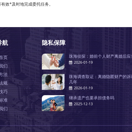
济有效*及时地完成委托任务。
导航
隐私保障
珠海侦探：婚前个人财产离婚后应
首页
2026-01-19
我们
方法
珠海调查取证：离婚隐匿财产的诉
几年
法规
2026-01-19
技巧
继承遗产也要承担债务吗
标准
2025-12-13
我们