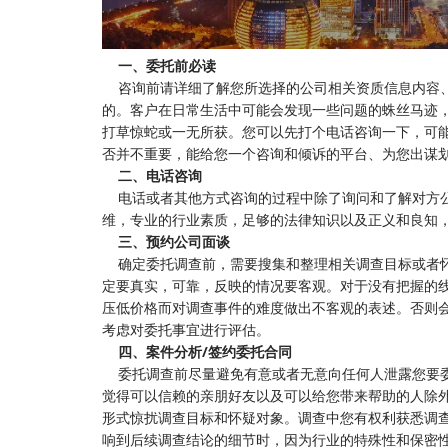
一、委托前必读
咨询前请详细了解您所选择的公司相关资质信息内容、
的。客户在日常生活中可能会发现一些问题的蛛丝马迹
打草惊蛇或一无所获。您可以先打个电话咨询一下，可
否并不重要，能给您一个咨询和倾诉的平台、为您出谋划
二、电话咨询
电话或者其他方式咨询的过程中除了询问和了解对方公
维，专业的行业素质，足够的法律知识以及正义和良知
三、预约公司面谈
确定委托调查前，需要搜集和整理相关调查目标或者怀
定要真实，可靠，反映的情况要客观。对于没有把握的
压低价格而对调查事件的难度做出不客观的表述。否则
考虑对委托事宜进行评估。
四、案件分析/签约委托合同
委托调查前尽量避免有意或者无意向任何人泄露您要委
觉得可以信赖的亲朋好友以及可以给您带来帮助的人除
形式惊扰调查目标和怀疑对象。调查中您有权利获悉调
响到后续调查结论的细节时，因为行业的特殊性和保密