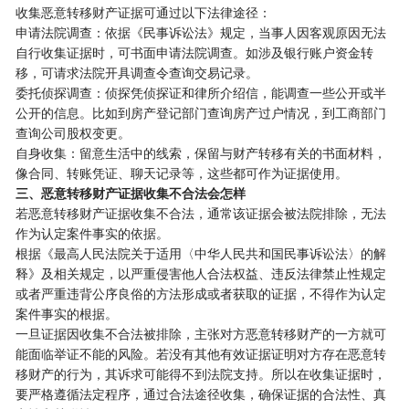
收集恶意转移财产证据可通过以下法律途径：
申请法院调查：依据《民事诉讼法》规定，当事人因客观原因无法
自行收集证据时，可书面申请法院调查。如涉及银行账户资金转
移，可请求法院开具调查令查询交易记录。
委托侦探调查：侦探凭侦探证和律所介绍信，能调查一些公开或半
公开的信息。比如到房产登记部门查询房产过户情况，到工商部门
查询公司股权变更。
自身收集：留意生活中的线索，保留与财产转移有关的书面材料，
像合同、转账凭证、聊天记录等，这些都可作为证据使用。
三、恶意转移财产证据收集不合法会怎样
若恶意转移财产证据收集不合法，通常该证据会被法院排除，无法
作为认定案件事实的依据。
根据《最高人民法院关于适用〈中华人民共和国民事诉讼法〉的解
释》及相关规定，以严重侵害他人合法权益、违反法律禁止性规定
或者严重违背公序良俗的方法形成或者获取的证据，不得作为认定
案件事实的根据。
一旦证据因收集不合法被排除，主张对方恶意转移财产的一方就可
能面临举证不能的风险。若没有其他有效证据证明对方存在恶意转
移财产的行为，其诉求可能得不到法院支持。所以在收集证据时，
要严格遵循法定程序，通过合法途径收集，确保证据的合法性、真