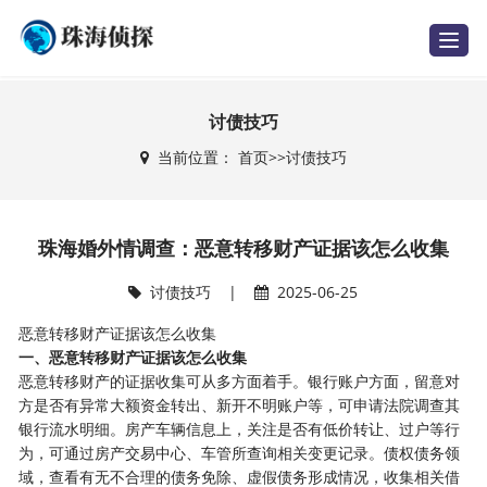
T
o
g
g
l
e
讨债技巧
n
a
当前位置：
首页
>>
讨债技巧
v
i
g
a
t
i
珠海婚外情调查：恶意转移财产证据该怎么收集
o
n
讨债技巧
|
2025-06-25
恶意转移财产证据该怎么收集
一、恶意转移财产证据该怎么收集
恶意转移财产的证据收集可从多方面着手。银行账户方面，留意对
方是否有异常大额资金转出、新开不明账户等，可申请法院调查其
银行流水明细。房产车辆信息上，关注是否有低价转让、过户等行
为，可通过房产交易中心、车管所查询相关变更记录。债权债务领
域，查看有无不合理的债务免除、虚假债务形成情况，收集相关借